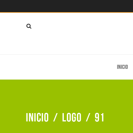
Inicio
Inicio
/
Logo
/
91