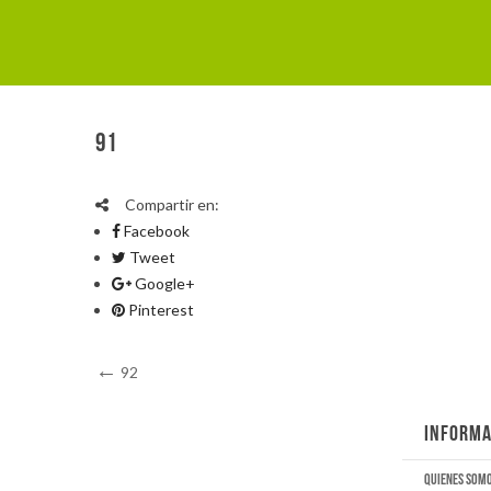
91
Compartir en:
Facebook
Tweet
Google+
Pinterest
Navegación
Previous
92
Post
de
INFORMA
entradas
Quienes som