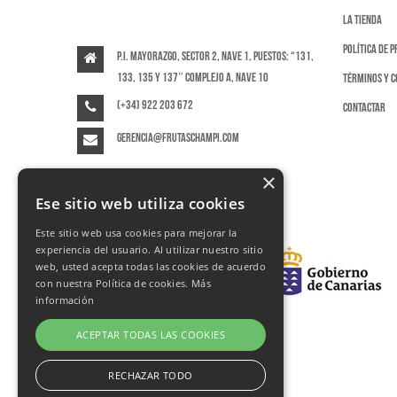
La tienda
Política de 
P.I. Mayorazgo, Sector 2, Nave 1, puestos: “131,
133, 135 y 137″ Complejo A, Nave 10
Términos y c
(+34) 922 203 672
Contactar
gerencia@frutaschampi.com
×
Ese sitio web utiliza cookies
Este sitio web usa cookies para mejorar la
experiencia del usuario. Al utilizar nuestro sitio
web, usted acepta todas las cookies de acuerdo
con nuestra Política de cookies.
Más
información
ACEPTAR TODAS LAS COOKIES
RECHAZAR TODO