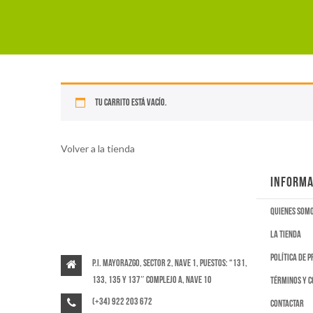
Tu carrito está vacío.
Volver a la tienda
INFORMA
Quienes som
La tienda
Política de 
P.I. Mayorazgo, Sector 2, Nave 1, puestos: “131,
133, 135 y 137″ Complejo A, Nave 10
Términos y c
(+34) 922 203 672
Contactar