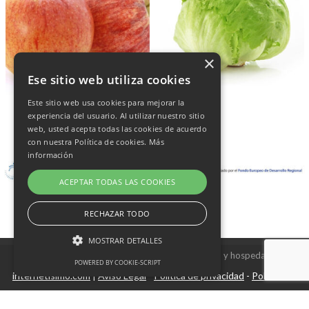
×
Ese sitio web utiliza cookies
Este sitio web usa cookies para mejorar la
experiencia del usuario. Al utilizar nuestro sitio
web, usted acepta todas las cookies de acuerdo
con nuestra Política de cookies.
Más
información
ACEPTAR TODAS LAS COOKIES
RECHAZAR TODO
MOSTRAR DETALLES
Copyright © 2026 Frutas Champi s.l. - Diseño y hospedaje
POWERED BY COOKIE-SCRIPT
internetísimo.com
Aviso Legal
Política de privacidad
Política de
|
-
-
Cookies estrictamente necesarias
cookies