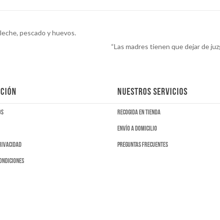
 leche, pescado y huevos.
“Las madres tienen que dejar de juzg
CIÓN
NUESTROS SERVICIOS
os
Recogida en tienda
Envío a domicilio
privacidad
Preguntas frecuentes
ondiciones