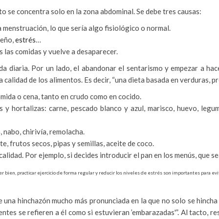
nto se concentra solo en la zona abdominal. Se debe tres causas:
la menstruación, lo que sería algo fisiológico o normal.
ueño,
estrés
…
s las comidas y vuelve a desaparecer.
da diaria. Por un lado, el abandonar el sentarismo y empezar a hac
a calidad de los alimentos. Es decir, “una dieta basada en verduras, p
omida o cena, tanto en crudo como en cocido.
 y hortalizas: carne, pescado blanco y azul, marisco, huevo, legu
 nabo, chirivía, remolacha.
te, frutos secos, pipas y semillas, aceite de coco.
calidad. Por ejemplo, si decides introducir el pan en los menús, que 
r bien, practicar ejercicio de forma regular y reducir los niveles de estrés son importantes para evi
de una hinchazón mucho más pronunciada en la que no solo se hincha
ntes se refieren a él como si estuvieran ’embarazadas'”. Al tacto, re