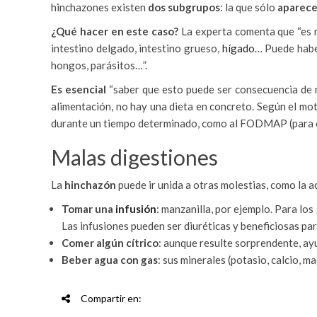
hinchazones existen
dos subgrupos
: la que sólo
aparece 
¿Qué hacer en este caso?
La experta comenta que “es m
intestino delgado, intestino grueso,
hígado
… Puede haber
hongos, parásitos…”.
Es esencial
“saber que esto puede ser consecuencia de nu
alimentación, no hay una dieta en concreto. Según el mot
durante un tiempo determinado, como al FODMAP (para col
Malas digestiones
La
hinchazón
puede ir unida a otras molestias, como la a
Tomar una
infusión
: manzanilla, por ejemplo. Para los
Las infusiones pueden ser diuréticas y beneficiosas para
Comer algún cítrico
: aunque resulte sorprendente, ayu
Beber agua con gas
: sus minerales (potasio, calcio, m
Compartir en: