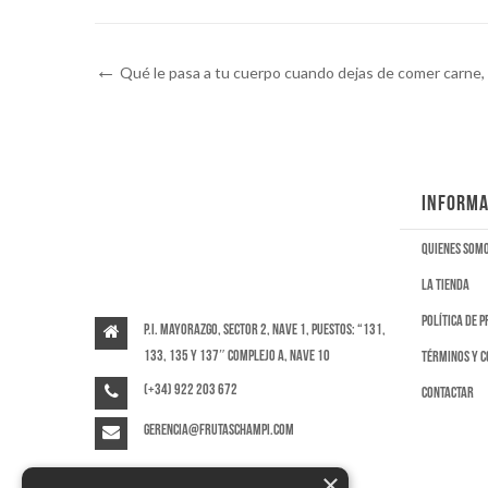
Qué le pasa a tu cuerpo cuando dejas de comer carne,
INFORMA
Quienes som
La tienda
Política de 
P.I. Mayorazgo, Sector 2, Nave 1, puestos: “131,
133, 135 y 137″ Complejo A, Nave 10
Términos y c
(+34) 922 203 672
Contactar
gerencia@frutaschampi.com
×