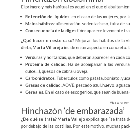
El primero y más habitual es aquel en el que el abultamie
Retención de líquidos
: en el caso de las mujeres, por 
Malos hábitos
: alimentación, sedentarismo, falta de s
Consecuencia de la digestión
: aparece levemente tra
¿Qué hacer en este caso?
Mejorar los hábitos de la vi
dieta,
Marta Villarejo
incide en un aspecto en concreto: l
Verduras y hortalizas
, que deberán aparecer en cada c
Proteína de calidad
. Ha de acompañar a las verduras
dulce…), quesos de cabra u oveja.
Carbohidratos
. Tubérculos como patata, boniato, yuca,
Grasas de calidad
. AOVE, pescado azul,
huevo
, aguaca
Cereales
. En el caso de escogerlos, que sean de buena 
Vida sana: come
Hinchazón ‘de embarazada’
¿De qué se trata?
Marta Vallejo
explica que “se trata 
por debajo de las costillas. Por este motivo, muchas pacie