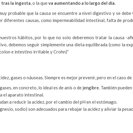
tras la ingesta
, o la que
va aumentando a lo largo del día
.
uy probable que la causa se encuentre a nivel digestivo y se debe v
 diferentes causas, como impermeabilidad intestinal, falta de prod
estros hábitos, por lo que no solo deberemos tratar la causa -afirm
ivo, debemos seguir simplemente una dieta equilibrada (como la exp
on e intestino irritable y Crohn)”
cidez, gases o náuseas. Siempre es mejor prevenir, pero en el caso d
 gases, en concreto, lo ideal es de anís o de
jengibre
. También pueden 
 el aparato intestinal.
dan a reducir la acidez, por el cambio del pH en el estómago.
agnesio, sodio) son adecuados para rebajar la acidez y aliviar la pesa