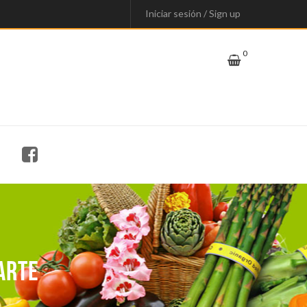
Iniciar sesión
/
Sign up
0
arte