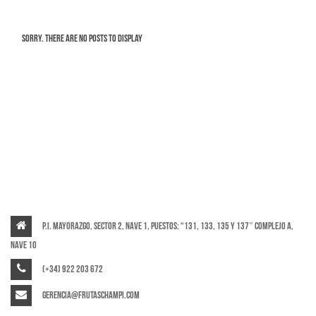
Sorry. There are no posts to display
P.I. Mayorazgo, Sector 2, Nave 1, puestos: “131, 133, 135 y 137″ Complejo A,
Nave 10
(+34) 922 203 672
gerencia@frutaschampi.com