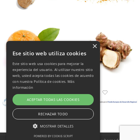
×
Ese sitio web utiliza cookies
Este sitio web usa cookies para mejorar la
experiencia del usuario. Al utilizar nuestro sitio
web, usted acepta todas las cookies de acuerdo
con nuestra Política de cookies.
Más
información
ACEPTAR TODAS LAS COOKIES
RECHAZAR TODO
MOSTRAR DETALLES
POWERED BY COOKIE-SCRIPT