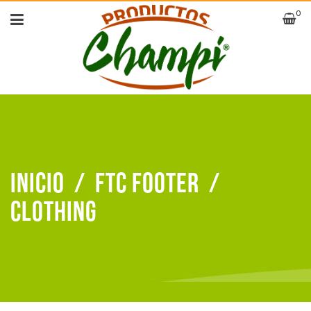
0
Inicio
/
FTC Footer
/
Clothing