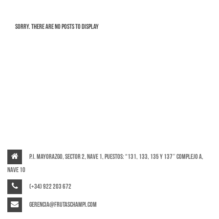
Sorry. There are no posts to display
P.I. Mayorazgo, Sector 2, Nave 1, puestos: “131, 133, 135 y 137″ Complejo A,
Nave 10
(+34) 922 203 672
gerencia@frutaschampi.com