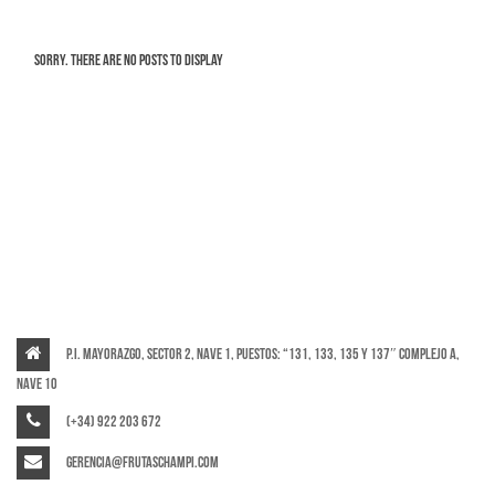
Sorry. There are no posts to display
P.I. Mayorazgo, Sector 2, Nave 1, puestos: “131, 133, 135 y 137″ Complejo A,
Nave 10
(+34) 922 203 672
gerencia@frutaschampi.com