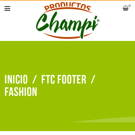
0
Inicio
/
FTC Footer
/
Fashion