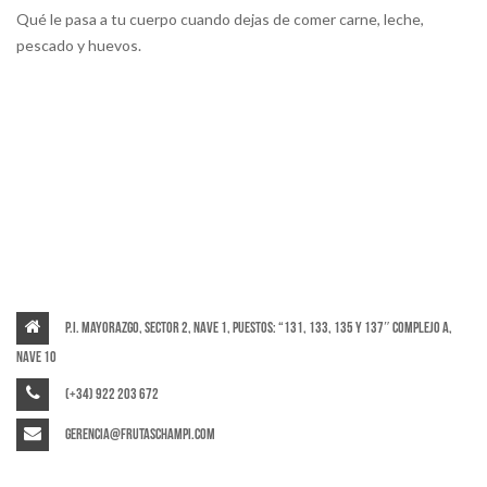
Qué le pasa a tu cuerpo cuando dejas de comer carne, leche,
pescado y huevos.
P.I. Mayorazgo, Sector 2, Nave 1, puestos: “131, 133, 135 y 137″ Complejo A,
Nave 10
(+34) 922 203 672
gerencia@frutaschampi.com