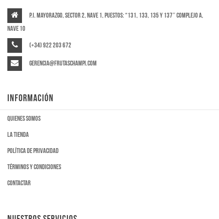
P.I. Mayorazgo, Sector 2, Nave 1, puestos: “131, 133, 135 y 137″ Complejo A,
Nave 10
(+34) 922 203 672
gerencia@frutaschampi.com
INFORMACIÓN
Quienes somos
La tienda
Política de privacidad
Términos y condiciones
Contactar
NUESTROS SERVICIOS