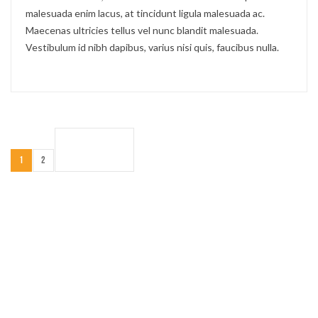
malesuada enim lacus, at tincidunt ligula malesuada ac.
Maecenas ultricies tellus vel nunc blandit malesuada.
Vestibulum id nibh dapibus, varius nisi quis, faucibus nulla.
Paginación
Siguiente
de
Page
Page
1
2
página
entradas