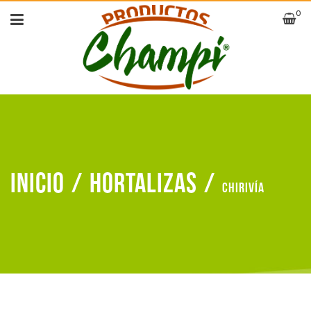
0
Inicio
/
Hortalizas
/
Chirivía