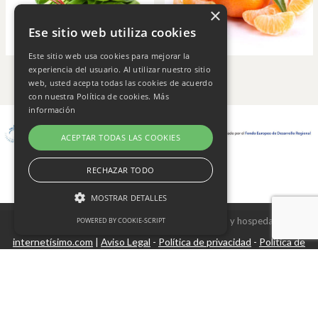
×
Ese sitio web utiliza cookies
Este sitio web usa cookies para mejorar la
experiencia del usuario. Al utilizar nuestro sitio
web, usted acepta todas las cookies de acuerdo
con nuestra Política de cookies.
Más
información
ACEPTAR TODAS LAS COOKIES
RECHAZAR TODO
MOSTRAR DETALLES
Copyright © 2026 Frutas Champi s.l. - Diseño y hospedaje
POWERED BY COOKIE-SCRIPT
internetísimo.com
Aviso Legal
Política de privacidad
Política de
|
-
-
Cookies estrictamente necesarias
cookies
Cookies de rendimiento
Cookies no clasificadas