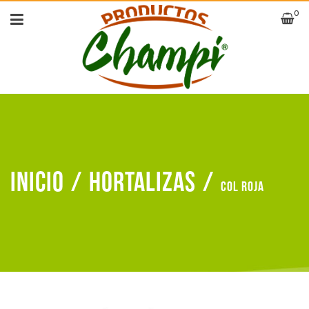
0
Inicio
/
Hortalizas
/
Col roja