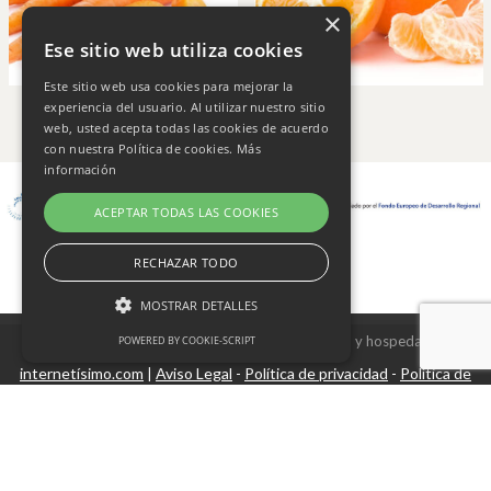
×
Ese sitio web utiliza cookies
Este sitio web usa cookies para mejorar la
experiencia del usuario. Al utilizar nuestro sitio
web, usted acepta todas las cookies de acuerdo
con nuestra Política de cookies.
Más
información
ACEPTAR TODAS LAS COOKIES
RECHAZAR TODO
MOSTRAR DETALLES
Copyright © 2026 Frutas Champi s.l. - Diseño y hospedaje
POWERED BY COOKIE-SCRIPT
internetísimo.com
Aviso Legal
Política de privacidad
Política de
|
-
-
Cookies estrictamente necesarias
cookies
Cookies de rendimiento
Cookies no clasificadas