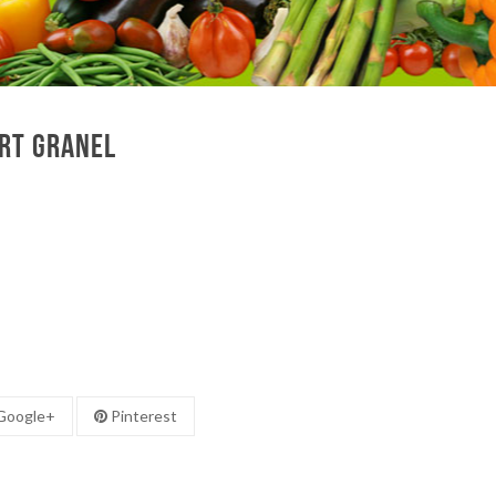
rt granel
oogle+
Pinterest