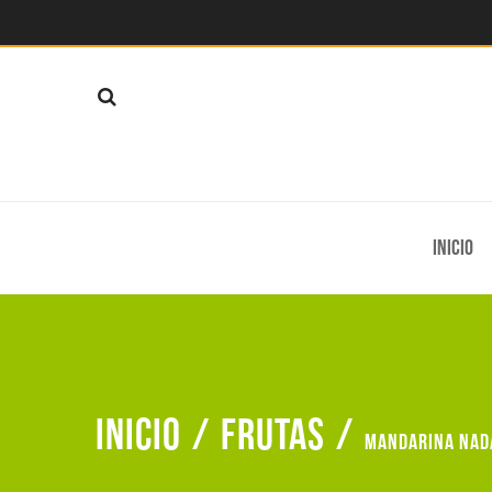
Inicio
Inicio
/
Frutas
/
Mandarina nad