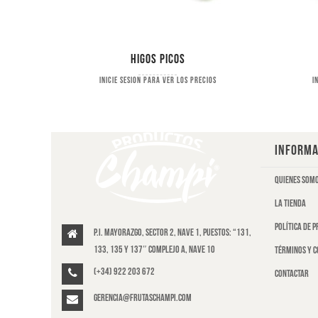
r.
Higos picos
s
Inicie sesion para ver los precios
I
INFORMA
Quienes som
La tienda
Política de 
P.I. Mayorazgo, Sector 2, Nave 1, puestos: “131,
133, 135 y 137″ Complejo A, Nave 10
Términos y c
(+34) 922 203 672
Contactar
gerencia@frutaschampi.com