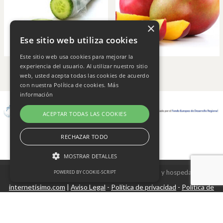
×
Ese sitio web utiliza cookies
Este sitio web usa cookies para mejorar la
experiencia del usuario. Al utilizar nuestro sitio
web, usted acepta todas las cookies de acuerdo
con nuestra Política de cookies.
Más
información
ACEPTAR TODAS LAS COOKIES
RECHAZAR TODO
MOSTRAR DETALLES
Copyright © 2026 Frutas Champi s.l. - Diseño y hospedaje
POWERED BY COOKIE-SCRIPT
internetísimo.com
Aviso Legal
Política de privacidad
Política de
|
-
-
Cookies estrictamente necesarias
cookies
Cookies de rendimiento