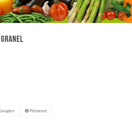
 granel
oogle+
Pinterest