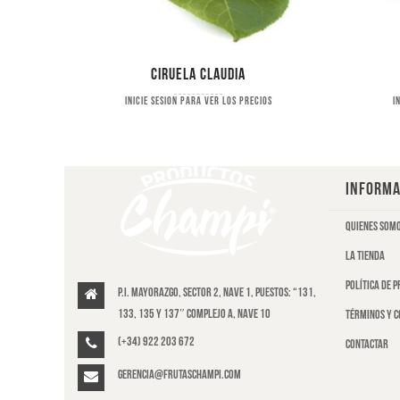
Ciruela Claudia
s
Inicie sesion para ver los precios
I
INFORMA
Quienes som
La tienda
Política de 
P.I. Mayorazgo, Sector 2, Nave 1, puestos: “131,
133, 135 y 137″ Complejo A, Nave 10
Términos y c
(+34) 922 203 672
Contactar
gerencia@frutaschampi.com