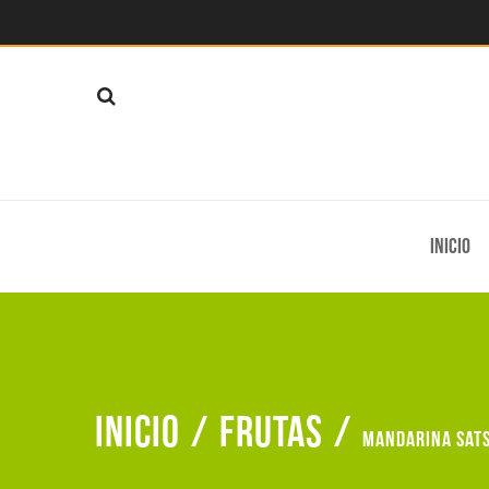
Inicio
Inicio
/
Frutas
/
Mandarina sat