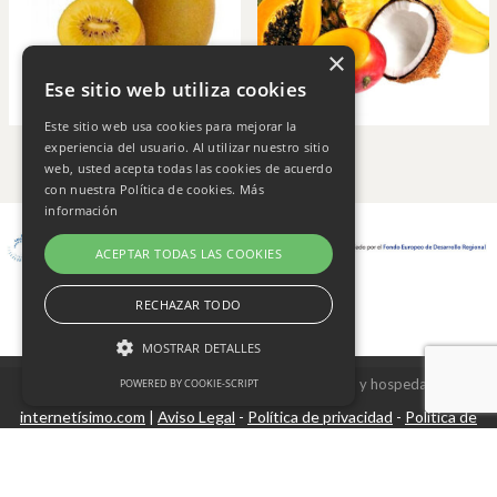
×
Ese sitio web utiliza cookies
Este sitio web usa cookies para mejorar la
experiencia del usuario. Al utilizar nuestro sitio
web, usted acepta todas las cookies de acuerdo
con nuestra Política de cookies.
Más
información
ACEPTAR TODAS LAS COOKIES
RECHAZAR TODO
MOSTRAR DETALLES
Copyright © 2026 Frutas Champi s.l. - Diseño y hospedaje
POWERED BY COOKIE-SCRIPT
internetísimo.com
Aviso Legal
Política de privacidad
Política de
|
-
-
Cookies estrictamente necesarias
cookies
Cookies de rendimiento