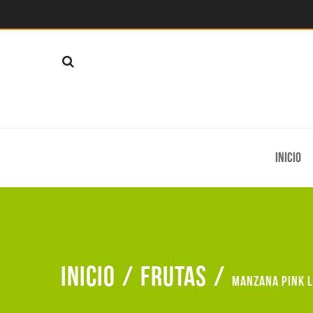
Inicio
Inicio
/
Frutas
/
Manzana pink 