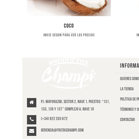
Coco
s
Inicie sesion para ver los precios
I
INFORMA
Quienes som
La tienda
Política de 
P.I. Mayorazgo, Sector 2, Nave 1, puestos: “131,
133, 135 y 137″ Complejo A, Nave 10
Términos y c
(+34) 922 203 672
Contactar
gerencia@frutaschampi.com