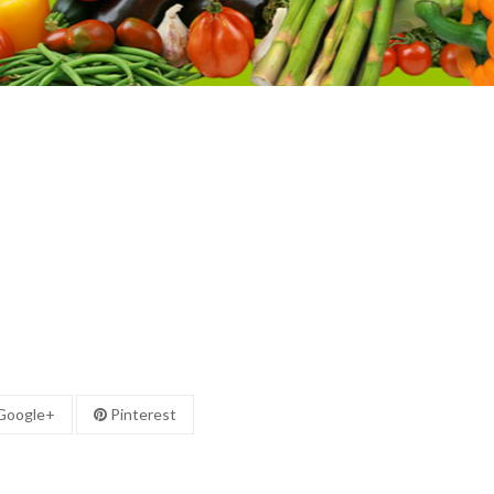
oogle+
Pinterest