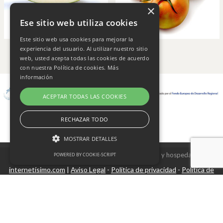
×
Ese sitio web utiliza cookies
Este sitio web usa cookies para mejorar la
experiencia del usuario. Al utilizar nuestro sitio
web, usted acepta todas las cookies de acuerdo
con nuestra Política de cookies.
Más
información
ACEPTAR TODAS LAS COOKIES
RECHAZAR TODO
MOSTRAR DETALLES
Copyright © 2026 Frutas Champi s.l. - Diseño y hospedaje
POWERED BY COOKIE-SCRIPT
internetísimo.com
Aviso Legal
Política de privacidad
Política de
|
-
-
Cookies estrictamente necesarias
cookies
Cookies de rendimiento
Cookies no clasificadas