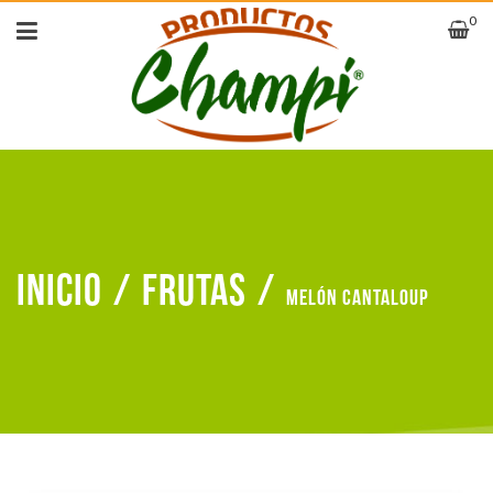
0
Inicio
/
Frutas
/
Melón cantaloup