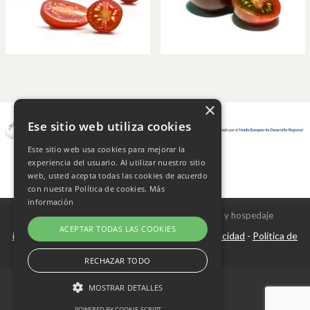
×
Ese sitio web utiliza cookies
Este sitio web usa cookies para mejorar la
experiencia del usuario. Al utilizar nuestro sitio
web, usted acepta todas las cookies de acuerdo
con nuestra Política de cookies.
Más
información
Copyright © 2026 Frutas Champi s.l. - Diseño y hospedaje
ACEPTAR TODAS LAS COOKIES
internetísimo.com
Aviso Legal
Política de privacidad
Política de
|
-
-
cookies
RECHAZAR TODO
MOSTRAR DETALLES
POWERED BY COOKIE-SCRIPT