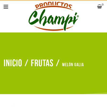
0
Inicio
/
Frutas
/
Melón galia