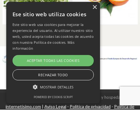
×
Ese sitio web utiliza cookies
Este sitio web usa cookies para mejorar la
experiencia del usuario. Al utilizar nuestro sitio
web, usted acepta todas las cookies de acuerdo
con nuestra Política de cookies.
Más
información
ACEPTAR TODAS LAS COOKIES
RECHAZAR TODO
MOSTRAR DETALLES
Copyright © 2026 Frutas Champi s.l. - Diseño y hospedaje
POWERED BY COOKIE-SCRIPT
internetísimo.com
Aviso Legal
Política de privacidad
Política de
|
-
-
Cookies estrictamente necesarias
cookies
Cookies de rendimiento
Cookies no clasificadas