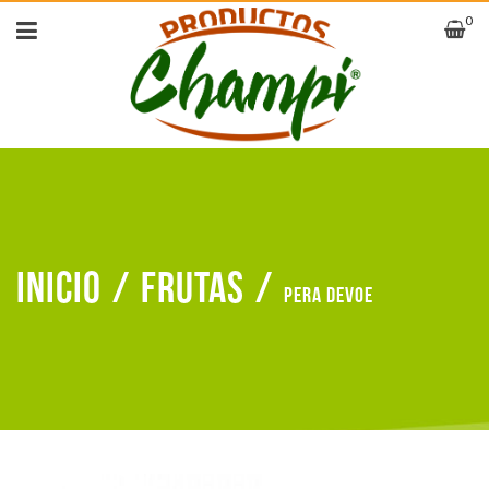
0
Inicio
/
Frutas
/
Pera devoe