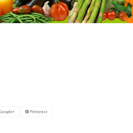
oogle+
Pinterest