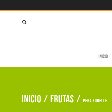
Inicio
Inicio
/
Frutas
/
Pera forelle