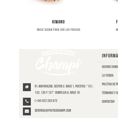
Kiwano
s
Inicie sesion para ver los precios
I
INFORMA
Quienes som
La tienda
Política de 
P.I. Mayorazgo, Sector 2, Nave 1, puestos: “131,
133, 135 y 137″ Complejo A, Nave 10
Términos y c
(+34) 922 203 672
Contactar
gerencia@frutaschampi.com