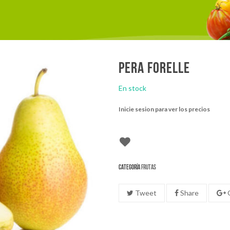
Pera forelle
En stock
Inicie sesion para ver los precios
Categoría
Frutas
Tweet
Share
G