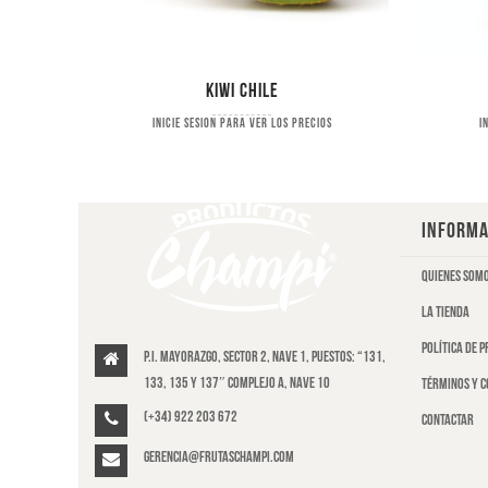
Kiwi Chile
s
Inicie sesion para ver los precios
I
INFORMA
Quienes som
La tienda
Política de 
P.I. Mayorazgo, Sector 2, Nave 1, puestos: “131,
133, 135 y 137″ Complejo A, Nave 10
Términos y c
(+34) 922 203 672
Contactar
gerencia@frutaschampi.com