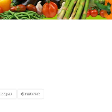
oogle+
Pinterest