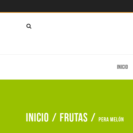
Inicio
Inicio
/
Frutas
/
Pera melón