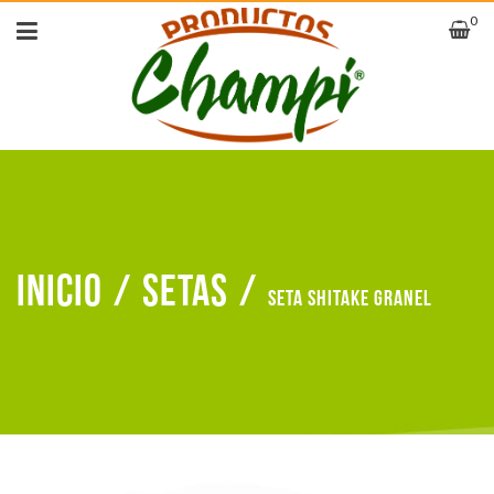
0
Inicio
/
Setas
/
Seta shitake granel