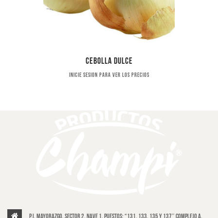
Cebolla dulce
Inicie sesion para ver los precios
P.I. Mayorazgo, Sector 2, Nave 1, puestos: “131, 133, 135 y 137″ Complejo A,