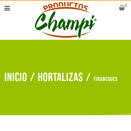
0
Inicio
/
Hortalizas
/
Tirabeques