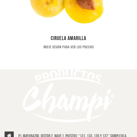
Ciruela amarilla
Inicie sesion para ver los precios
P.I. Mayorazgo, Sector 2, Nave 1, puestos: “131, 133, 135 y 137″ Complejo A,