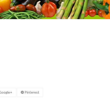
oogle+
Pinterest