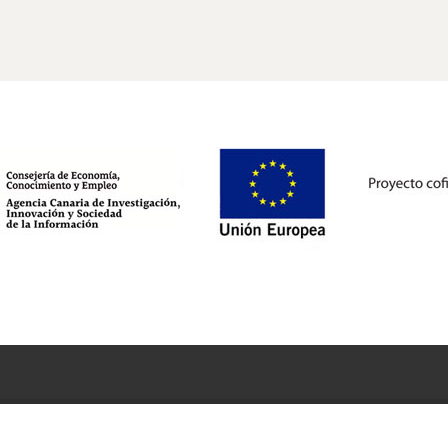
ternetísimo.com
Aviso Legal
Política de privacidad
Política de cookies
|
-
-