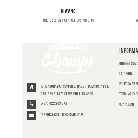
Kiwano
s
Inicie sesion para ver los precios
I
INFORMA
Quienes som
La tienda
Política de 
P.I. Mayorazgo, Sector 2, Nave 1, puestos: “131,
133, 135 y 137″ Complejo A, Nave 10
Términos y c
(+34) 922 203 672
Contactar
gerencia@frutaschampi.com