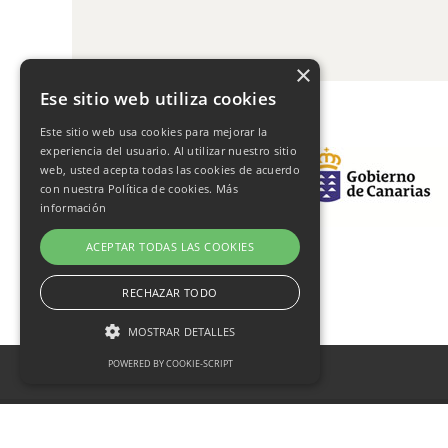
×
Ese sitio web utiliza cookies
Este sitio web usa cookies para mejorar la
experiencia del usuario. Al utilizar nuestro sitio
web, usted acepta todas las cookies de acuerdo
con nuestra Política de cookies.
Más
información
ACEPTAR TODAS LAS COOKIES
RECHAZAR TODO
MOSTRAR DETALLES
POWERED BY COOKIE-SCRIPT
Cookies estrictamente necesarias
in
Copyright © 2026 Frutas Champi s.l. - Diseño y hospedaje
Cookies de rendimiento