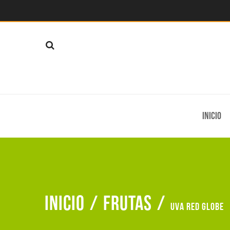
Inicio
Inicio
/
Frutas
/
Uva red globe