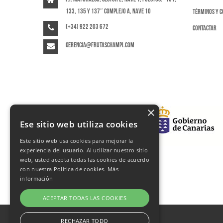
133, 135 y 137″ Complejo A, Nave 10
Términos y c
(+34) 922 203 672
Contactar
gerencia@frutaschampi.com
×
Ese sitio web utiliza cookies
Este sitio web usa cookies para mejorar la
experiencia del usuario. Al utilizar nuestro sitio
web, usted acepta todas las cookies de acuerdo
con nuestra Política de cookies.
Más
información
ACEPTAR TODAS LAS COOKIES
RECHAZAR TODO