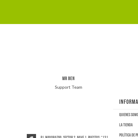
MR BEN
Support Team
INFORMA
Quienes som
La tienda
Política de 
P.I. Mayorazgo, Sector 2, Nave 1, puestos: “131,