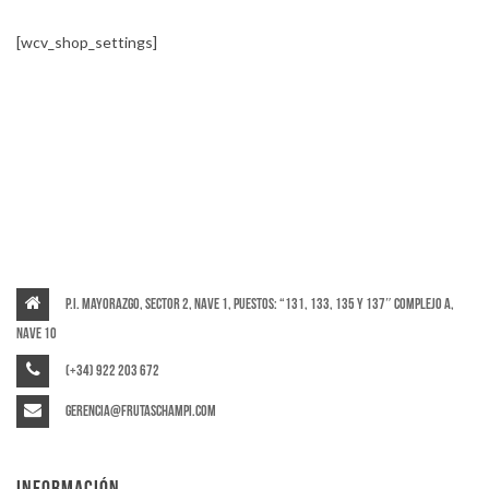
[wcv_shop_settings]
P.I. Mayorazgo, Sector 2, Nave 1, puestos: “131, 133, 135 y 137″ Complejo A,
Nave 10
(+34) 922 203 672
gerencia@frutaschampi.com
INFORMACIÓN