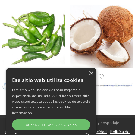
×
Ese sitio web utiliza cookies
Este sitio web usa cookies para mejorar la
experiencia del usuario. Al utilizar nuestro sitio
web, usted acepta todas las cookies de acuerdo
con nuestra Política de cookies.
Más
información
Copyright © 2026 Frutas Champi s.l. - Diseño y hospedaje
ACEPTAR TODAS LAS COOKIES
internetísimo.com
Aviso Legal
Política de privacidad
Política de
|
-
-