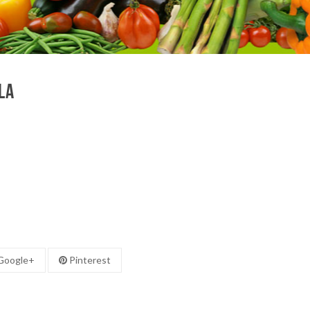
la
oogle+
Pinterest