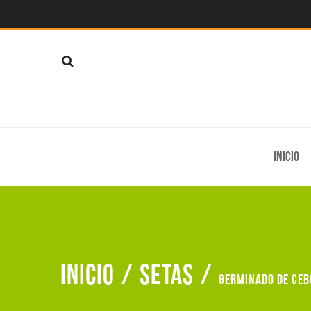
Inicio
Inicio
/
Setas
/
Germinado de ceb