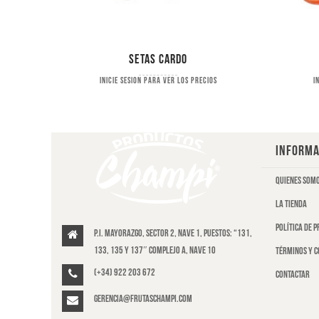
Setas cardo
s
Inicie sesion para ver los precios
I
INFORMA
Quienes som
La tienda
Política de 
P.I. Mayorazgo, Sector 2, Nave 1, puestos: “131,
133, 135 y 137″ Complejo A, Nave 10
Términos y c
(+34) 922 203 672
Contactar
gerencia@frutaschampi.com