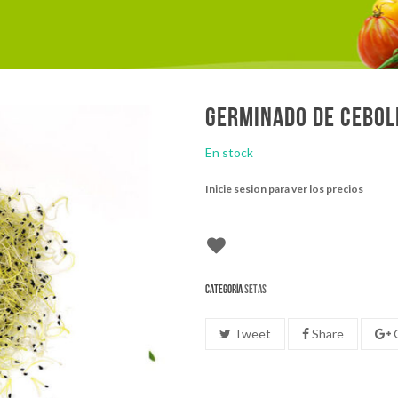
Germinado de cebol
En stock
Inicie sesion para ver los precios
Categoría
Setas
Tweet
Share
G