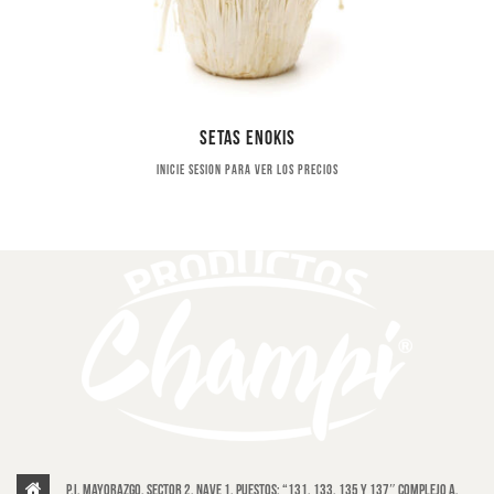
Setas enokis
Inicie sesion para ver los precios
P.I. Mayorazgo, Sector 2, Nave 1, puestos: “131, 133, 135 y 137″ Complejo A,