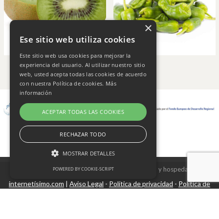
×
Ese sitio web utiliza cookies
Este sitio web usa cookies para mejorar la
experiencia del usuario. Al utilizar nuestro sitio
web, usted acepta todas las cookies de acuerdo
con nuestra Política de cookies.
Más
información
ACEPTAR TODAS LAS COOKIES
RECHAZAR TODO
MOSTRAR DETALLES
Copyright © 2026 Frutas Champi s.l. - Diseño y hospedaje
POWERED BY COOKIE-SCRIPT
internetísimo.com
Aviso Legal
Política de privacidad
Política de
|
-
-
Cookies estrictamente necesarias
cookies
Cookies de rendimiento