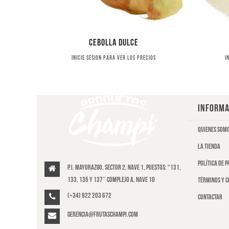
Cebolla dulce
s
Inicie sesion para ver los precios
I
INFORMA
Quienes som
La tienda
Política de 
P.I. Mayorazgo, Sector 2, Nave 1, puestos: “131,
133, 135 y 137″ Complejo A, Nave 10
Términos y c
(+34) 922 203 672
Contactar
gerencia@frutaschampi.com