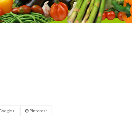
oogle+
Pinterest