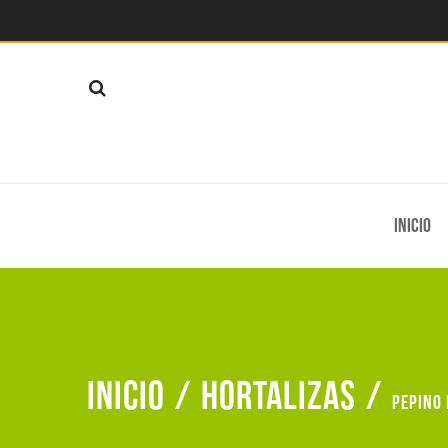
Inicio
Inicio
/
Hortalizas
/
Pepino 