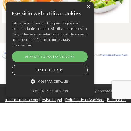
×
Ese sitio web utiliza cookies
Este sitio web usa cookies para mejorar la
experiencia del usuario. Al utilizar nuestro sitio
web, usted acepta todas las cookies de acuerdo
con nuestra Política de cookies.
Más
información
ACEPTAR TODAS LAS COOKIES
RECHAZAR TODO
MOSTRAR DETALLES
Copyright © 2026 Frutas Champi s.l. - Diseño y hospedaje
POWERED BY COOKIE-SCRIPT
internetísimo.com
Aviso Legal
Política de privacidad
Política de
|
-
-
Cookies estrictamente necesarias
cookies
Cookies de rendimiento
Cookies no clasificadas