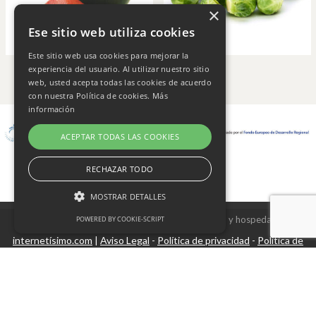
×
Ese sitio web utiliza cookies
Este sitio web usa cookies para mejorar la
experiencia del usuario. Al utilizar nuestro sitio
web, usted acepta todas las cookies de acuerdo
con nuestra Política de cookies.
Más
información
ACEPTAR TODAS LAS COOKIES
RECHAZAR TODO
MOSTRAR DETALLES
Copyright © 2026 Frutas Champi s.l. - Diseño y hospedaje
POWERED BY COOKIE-SCRIPT
internetísimo.com
Aviso Legal
Política de privacidad
Política de
|
-
-
Cookies estrictamente necesarias
cookies
Cookies de rendimiento
Cookies no clasificadas