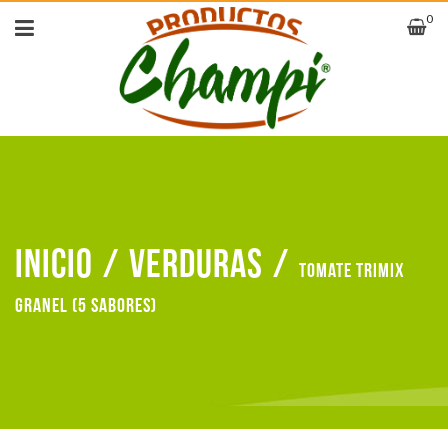
0
Inicio
/
Verduras
/
Tomate trimix
granel (5 sabores)