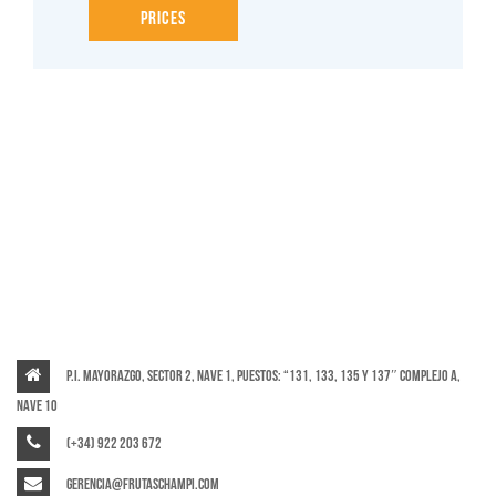
Prices
P.I. Mayorazgo, Sector 2, Nave 1, puestos: “131, 133, 135 y 137″ Complejo A,
Nave 10
(+34) 922 203 672
gerencia@frutaschampi.com