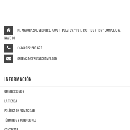
P.I. Mayorazgo, Sector 2, Nave 1, puestos: “131, 133, 135 y 137″ Complejo A,
Nave 10
(+34) 922 203 672
gerencia@frutaschampi.com
INFORMACIÓN
Quienes somos
La tienda
Política de privacidad
Términos y condiciones
Contactar