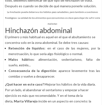
todo, debemos identificar de qué tipo de hinchazón se trata”.
Después es cuando se decide de qué manera ponerle solución.
La hinchazón puede deberse a los hábitos poco saludables, pero también a cuestiones
fisiológicas. La calidad de los alimentos que consumimos es clave para dejar de sufrir este
malestar.
Hinchazón abdominal
El primero y más habitual es aquel en el que el abultamiento se
concentra solo en la zona abdominal. Se debe tres causas:
Retención de líquidos
: en el caso de las mujeres, por la
menstruación, lo que sería algo fisiológico o normal.
Malos hábitos
: alimentación, sedentarismo, falta de
sueño,
estrés
...
Consecuencia de la digestión
: aparece levemente tras las
comidas y vuelve a desaparecer.
¿Qué hacer en este caso?
Mejorar los hábitos de la vida diaria.
Por un lado, el abandonar el sentarismo y empezar a hacer
ejercicio es más que recomendable. Y en el tema de la
dieta,
Marta Villarejo
incide en un aspecto en concreto: la