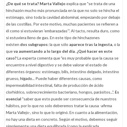
¿De qué se trata?
Marta Vallejo
explica que "se trata de una
hinchazón mucho más pronunciada en la que no solo se hincha el
estómago, sino toda la cavidad abdominal, empezando por debajo
de las costillas. Por este motivo, muchas pacientes se refieren a
él como si estuvieran 'embarazadas'". Al tacto, resulta duro, como
si estuviera lleno de gas. En este tipo de hinchazones
existen
dos subgrupos
: la que sólo
aparece tras la ingesta
, o la
que
va aumentando a lo largo del día
.
¿Qué hacer en este
caso?
La experta comenta que "es muy probable que la causa se
encuentre a nivel digestivo y se debe valorar el estado de
diferentes órganos: estómago, bilis, intestino delgado, intestino
grueso,
hígado
... Puede haber diferentes causas, como
impermeabilidad intestinal, falta de producción de ácido
clorhídrico, sobrecrecimiento bacteriano, hongos, parásitos...".
Es
esencial
"saber que esto puede ser consecuencia de nuestros
hábitos, por lo que no solo deberemos tratar la causa -afirma
Marta Vallejo-, sino lo que lo originó. En cuanto a la alimentación,
no hay una dieta en concreto. Según el motivo, debemos seguir
simplemente una dieta equilibrada (como la explicada