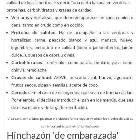
calidad de los alimentos. Es decir, "una dieta basada en verduras,
proteínas, carbohidratos y grasas de calidad.
Verduras y hortalizas
, que deberán aparecer en cada comida o
cena, tanto en crudo como en cocido.
Proteína de calidad
. Ha de acompañar a las verduras y
hortalizas: carne, pescado blanco y azul, marisco, huevo,
legumbres, embutido de calidad (lomo o jamón ibérico, jamón
dulce...), quesos de cabra u oveja.
Carbohidratos
. Tubérculos como patata, boniato, yuca, nabo,
chirivía, remolacha.
Grasas de calidad
. AOVE, pescado azul,
huevo
, aguacate,
frutos secos, pipas y semillas, aceite de coco.
Cereales
. En el caso de escogerlos, que sean de buena calidad.
Por ejemplo, si decides introducir el pan en los menús, que sea
de masa madre y de larga fermentación.
Vida sana: comer bien, practicar ejercicio de forma regular y reducir los niveles de estrés
son importantes para evitar la hinchazón
Hinchazón 'de embarazada'