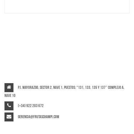
P.I. Mayorazgo, Sector 2, Nave 1, puestos: “131, 133, 135 y 137″ Complejo A,
Nave 10
(+34) 922 203 672
gerencia@frutaschampi.com